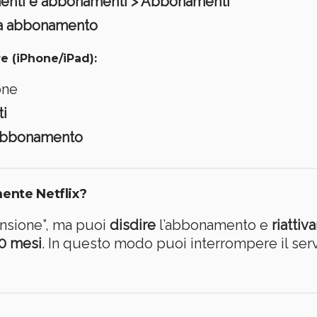
nti e abbonamenti > Abbonamenti
a abbonamento
e (iPhone/iPad)
:
one
i
abbonamento
nte Netflix?
pensione”, ma puoi
disdire
l’abbonamento e
riattiv
0 mesi
. In questo modo puoi interrompere il servi