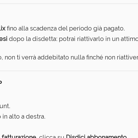
ix
fino alla scadenza del periodo già pagato.
esi
dopo la disdetta: potrai riattivarlo in un att
o, non ti verrà addebitato nulla finché non riatt
b
unt.
 in alto a destra.
fatturazione
, clicca su
Disdici abbonamento
.