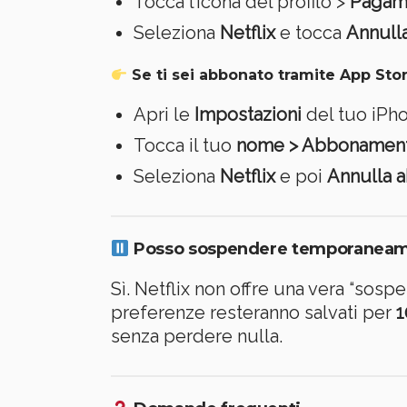
Tocca l’icona del profilo >
Pagame
Seleziona
Netflix
e tocca
Annull
Se ti sei abbonato tramite
App Stor
Apri le
Impostazioni
del tuo iPh
Tocca il tuo
nome > Abbonament
Seleziona
Netflix
e poi
Annulla 
Posso sospendere temporaneame
Sì. Netflix non offre una vera “sos
preferenze resteranno salvati per
1
senza perdere nulla.