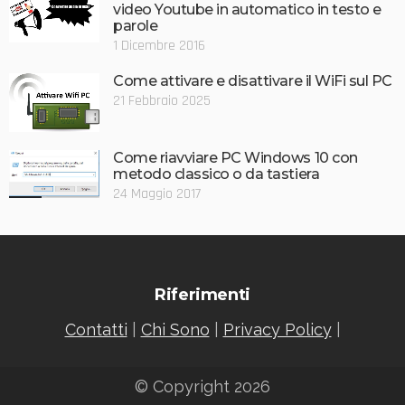
video Youtube in automatico in testo e
parole
1 Dicembre 2016
Come attivare e disattivare il WiFi sul PC
21 Febbraio 2025
Come riavviare PC Windows 10 con
metodo classico o da tastiera
24 Maggio 2017
Riferimenti
Contatti
|
Chi Sono
|
Privacy Policy
|
© Copyright 2026