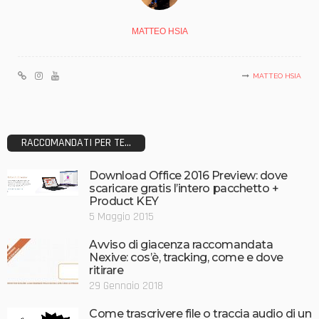
MATTEO HSIA
MATTEO HSIA
RACCOMANDATI PER TE...
Download Office 2016 Preview: dove
scaricare gratis l’intero pacchetto +
Product KEY
5 Maggio 2015
Avviso di giacenza raccomandata
Nexive: cos’è, tracking, come e dove
ritirare
29 Gennaio 2018
Come trascrivere file o traccia audio di un