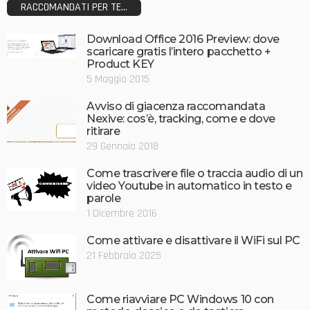
RACCOMANDATI PER TE...
Download Office 2016 Preview: dove
scaricare gratis l’intero pacchetto +
Product KEY
5 Maggio 2015
Avviso di giacenza raccomandata
Nexive: cos’è, tracking, come e dove
ritirare
29 Gennaio 2018
Come trascrivere file o traccia audio di un
video Youtube in automatico in testo e
parole
1 Dicembre 2016
Come attivare e disattivare il WiFi sul PC
21 Febbraio 2025
Come riavviare PC Windows 10 con