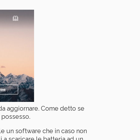
è da aggiornare. Come detto se
o possesso.
ile un software che in caso non
 a scaricare le batteria ad un