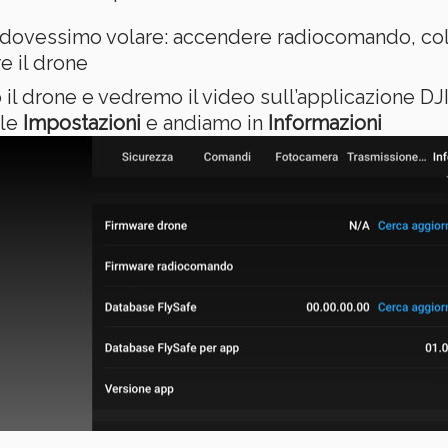
dovessimo volare: accendere radiocomando, coll
e il drone
l drone e vedremo il video sull’applicazione DJI 
lle
Impostazioni
e andiamo in
Informazioni