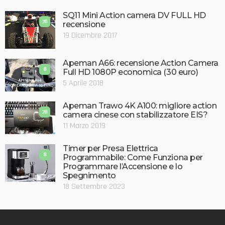
SQ11 Mini Action camera DV FULL HD
7.6
recensione
19 Dicembre 2017
Apeman A66: recensione Action Camera
8
Full HD 1080P economica (30 euro)
5 Aprile 2018
Apeman Trawo 4K A100: migliore action
7.8
camera cinese con stabilizzatore EIS?
11 Marzo 2019
Timer per Presa Elettrica
8
Programmabile: Come Funziona per
Programmare l’Accensione e lo
Spegnimento
18 Settembre 2023