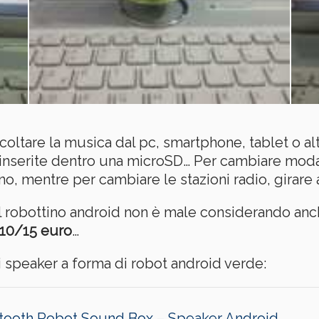
tare la musica dal pc, smartphone, tablet o altr
 inserite dentro una microSD… Per cambiare modal
, mentre per cambiare le stazioni radio, girare a 
del robottino android non è male considerando an
 10/15 euro
…
 speaker a forma di robot android verde:
ooth Robot Sound Box – Speaker Android