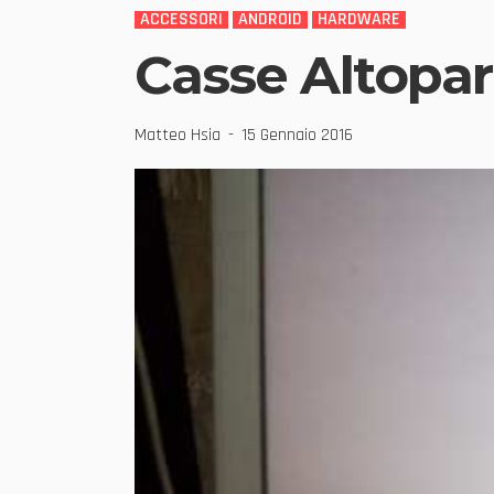
ACCESSORI
ANDROID
HARDWARE
Casse Altoparl
Matteo Hsia
15 Gennaio 2016