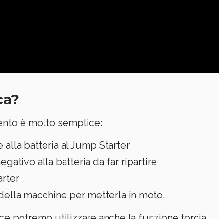
ca?
mento è molto semplice:
 alla batteria al Jump Starter
gativo alla batteria da far ripartire
arter
 della macchine per metterla in moto.
ce potremo utilizzare anche la funzione torcia.