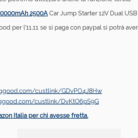
20000mAh 2500A
Car Jump Starter 12V Dual US
od per l’11.11 se si paga con paypal si potrà ave
banggood.com/custlink/GDvPO4J8Hw
anggood.com/custlink/DvKtO6pS9G
zon Italia per chi avesse fretta.