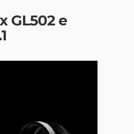
x GL502 e
1