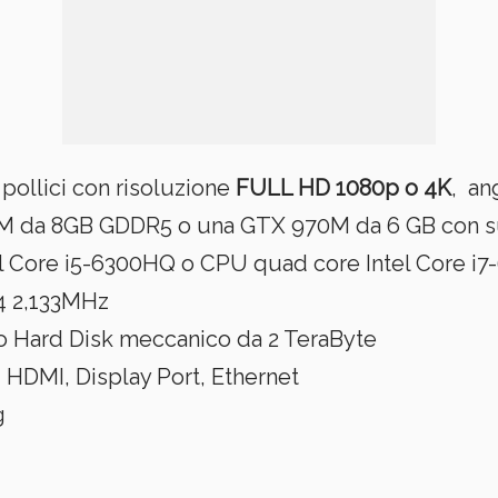
 pollici con risoluzione
FULL HD 1080p o 4K
, an
 da 8GB GDDR5 o una GTX 970M da 6 GB con su
l Core i5-6300HQ o CPU quad core Intel Core i
4 2,133MHz
B o Hard Disk meccanico da 2 TeraByte
 HDMI, Display Port, Ethernet
g