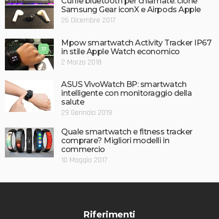
Cuffie bluetooth per chiamate: clone
Samsung Gear iconX e Airpods Apple
26 Dicembre 2017
Mpow smartwatch Activity Tracker IP67
7.7
in stile Apple Watch economico
2 Marzo 2018
ASUS VivoWatch BP: smartwatch
intelligente con monitoraggio della
salute
29 Gennaio 2019
Quale smartwatch e fitness tracker
comprare? Migliori modelli in
commercio
10 Maggio 2017
Riferimenti