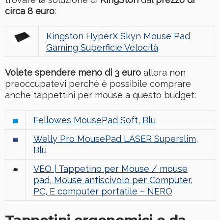
circa 8 euro
:
Kingston HyperX Skyn Mouse Pad
Gaming Superficie Velocità
Volete spendere meno di 3 euro
allora non
preoccupatevi perchè è possibile comprare
anche tappettini per mouse a questo budget:
Fellowes MousePad Soft, Blu
Welly Pro MousePad LASER Superslim,
Blu
VEO | Tappetino per Mouse / mouse
pad, Mouse antiscivolo per Computer,
PC, E computer portatile – NERO
Tappetini ergonomici e da