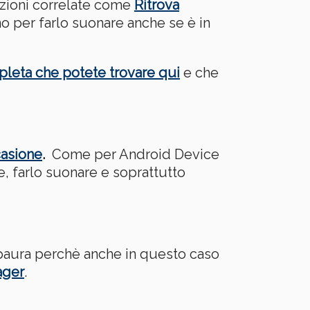
azioni correlate come
Ritrova
o per farlo suonare anche se è in
ompleta che potete trovare qui
e che
casione
.
Come per Android Device
e, farlo suonare e soprattutto
paura perchè anche in questo caso
ager
.