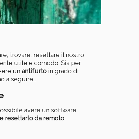
, trovare, resettare il nostro
mente utile e comodo. Sia per
avere un
antifurto
in grado di
mo a seguire…
e
possibile avere un software
e e resettarlo da remoto
.