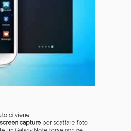
uto ci viene
screen capture
per scattare foto
te un Galaxy Note forse non ne