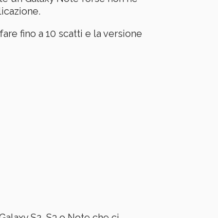
icazione.
are fino a 10 scatti e la versione
Galaxy S2, S3 o Note che ci