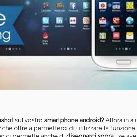
nshot
sul vostro
smartphone android?
Allora in ai
w
che oltre a permetterci di utilizzare la funzione
o ci permette anche di
disegnarci sopra
… se ave