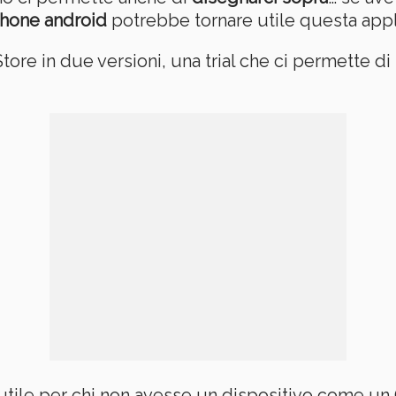
hone android
potrebbe tornare utile questa appl
ore in due versioni, una trial che ci permette di f
utile per chi non avesse un dispositivo come un 