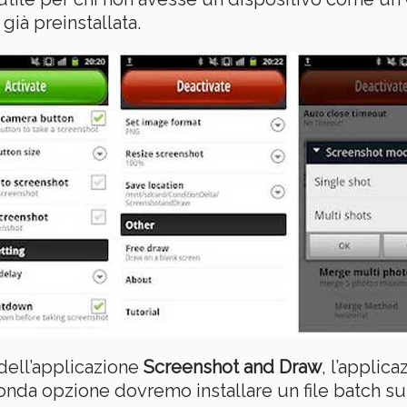
ià preinstallata.
dell’applicazione
Screenshot and Draw
, l’applic
nda opzione dovremo installare un file batch s