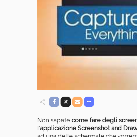
Non sapete
come fare degli scree
l’
applicazione Screenshot and Dra
ad una delle schermate che vorrem