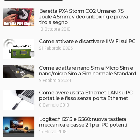
Beretta PX4 Storm CO2 Umarex 7.5
Joule 4.5mm: video unboxing e prova
tiro a segno
10 Ottobre 2016
Come attivare e disattivare il WiFi sul PC
21 Febbraio 2025
Come adattare nano Sim a Micro Sim e
nano/micro Sim a Sim normale Standard
9 Febbraio 2024
Come avere uscita Ethernet LAN su PC
portatile e fisso senza porta Ethernet
8 Gennaio 2019
Logitech G513 e G560: nuova tastiera
meccanica e casse 2.1 per PC potenti
15 Marzo 2018