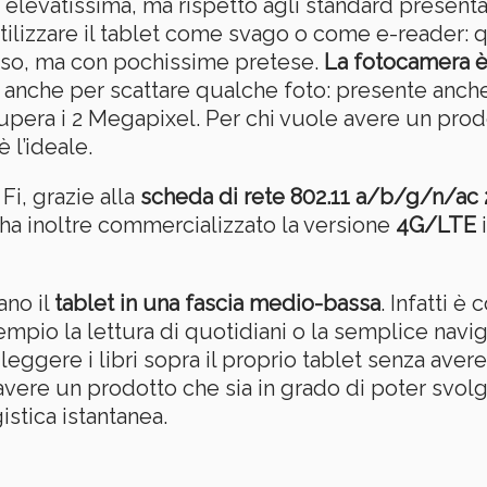
 elevatissima, ma rispetto agli standard present
ilizzare il tablet come svago o come e-reader: q
iuso, ma con pochissime pretese.
La fotocamera è
nche per scattare qualche foto: presente anche 
upera i 2 Megapixel. Per chi vuole avere un prodo
 l’ideale.
i, grazie alla
scheda di rete 802.11 a/b/g/n/ac
a inoltre commercializzato la versione
4G/LTE
i
ano il
tablet in una fascia medio-bassa
. Infatti è
mpio la lettura di quotidiani o la semplice navig
eggere i libri sopra il proprio tablet senza aver
vere un prodotto che sia in grado di poter svolg
istica istantanea.