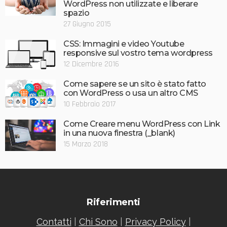
WordPress non utilizzate e liberare
spazio
27 Giugno 2015
CSS: Immagini e video Youtube
responsive sul vostro tema wordpress
12 Dicembre 2016
Come sapere se un sito è stato fatto
con WordPress o usa un altro CMS
10 Febbraio 2017
Come Creare menu WordPress con Link
in una nuova finestra (_blank)
15 Marzo 2018
Riferimenti
Contatti
|
Chi Sono
|
Privacy Policy
|