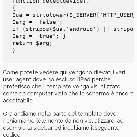
function detectdevice()

{

$ua = strtolower($_SERVER['HTTP_USER_
$arg = "false";

if (stripos($ua,'android') || stripos
$arg = "true"; }

return $arg;

}
Come potete vedere qui vengono rilevati i vari
user agent dove ho escluso l’iPad perchè
preferisco che il template venga visualizzato
come da computer visto che lo schermo è ancora
accettabile.
Ora andiamo nella parte del template dove
richiamiamo l’elemento da non visualizzare, ad
esempio la sidebar ed incolliamo il seguente
codice: