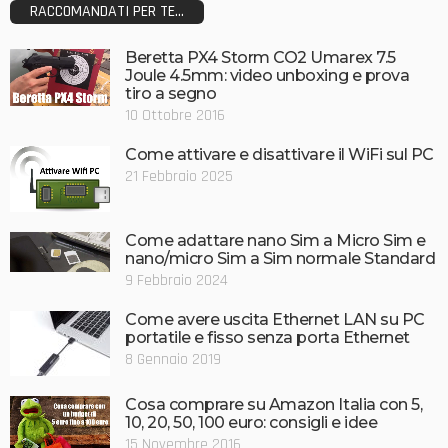
RACCOMANDATI PER TE...
Beretta PX4 Storm CO2 Umarex 7.5
Joule 4.5mm: video unboxing e prova
tiro a segno
10 Ottobre 2016
Come attivare e disattivare il WiFi sul PC
21 Febbraio 2025
Come adattare nano Sim a Micro Sim e
nano/micro Sim a Sim normale Standard
9 Febbraio 2024
Come avere uscita Ethernet LAN su PC
portatile e fisso senza porta Ethernet
8 Gennaio 2019
Cosa comprare su Amazon Italia con 5,
10, 20, 50, 100 euro: consigli e idee
15 Novembre 2016