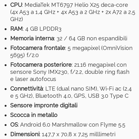
CPU
: MediaTek MT6797 Helio X25 deca-core
(4x A53 a 1,4 GHz + 4x A53 a 2 GHz + 2x A72 a 2,5
GHz)
RAM
: 4 GB LPDDR3
Memoria interna
: 32 / 64 GB non espandibili
Fotocamera frontale
: 5 megapixel (OmniVision
5695) f/2.0
Fotocamera posteriore
: 21.16 megapixel con
sensore Sony IMX230, f/2.2, double ring flash
e laser autofocus
Connettività
: LTE (dual nano SIM), Wi-Fi ac (2,4
e 5 GHz), Bluetooth 4.0, GPS, USB 3.0 Type C
Sensore impronte digitali
Scocca in metallo
OS
: Android 6.0 Marshmallow con Flyme 5.5
Dimensioni
: 147,7 x 70,8 x 7,25 milllimetri