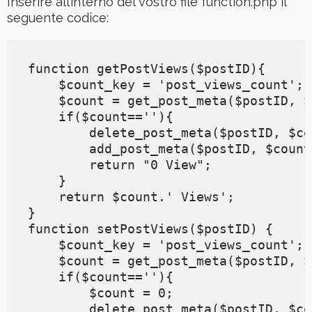
Inserire all’interno del vostro file function.php il
seguente codice:
function getPostViews($postID){

    $count_key = 'post_views_count';

    $count = get_post_meta($postID, $
    if($count==''){

        delete_post_meta($postID, $co
        add_post_meta($postID, $count
        return "0 View";

    }

    return $count.' Views';

}

function setPostViews($postID) {

    $count_key = 'post_views_count';

    $count = get_post_meta($postID, $
    if($count==''){

        $count = 0;

        delete_post_meta($postID, $co