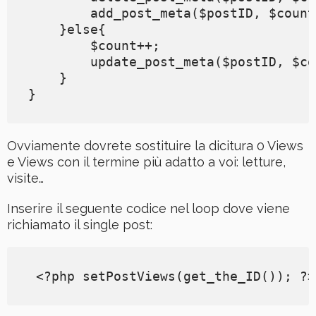
        add_post_meta($postID, $count
    }else{

        $count++;

        update_post_meta($postID, $co
    }

}
Ovviamente dovrete sostituire la dicitura 0 Views
e Views con il termine più adatto a voi: letture,
visite…
Inserire il seguente codice nel loop dove viene
richiamato il single post:
 <?php setPostViews(get_the_ID()); ?>