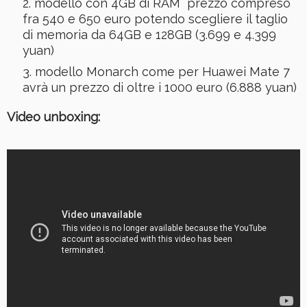
modello con 4GB di RAM prezzo compreso
fra 540 e 650 euro potendo scegliere il taglio
di memoria da 64GB e 128GB (3.699 e 4.399
yuan)
modello Monarch come per Huawei Mate 7
avrà un prezzo di oltre i 1000 euro (6.888 yuan)
Video unboxing: