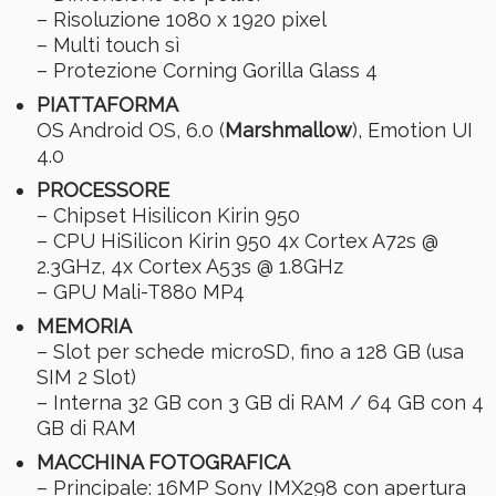
– Risoluzione 1080 x 1920 pixel
– Multi touch sì
– Protezione Corning Gorilla Glass 4
PIATTAFORMA
OS Android OS, 6.0 (
Marshmallow
), Emotion UI
4.0
PROCESSORE
– Chipset Hisilicon Kirin 950
– CPU HiSilicon Kirin 950 4x Cortex A72s @
2.3GHz, 4x Cortex A53s @ 1.8GHz
– GPU Mali-T880 MP4
MEMORIA
– Slot per schede microSD, fino a 128 GB (usa
SIM 2 Slot)
– Interna 32 GB con 3 GB di RAM / 64 GB con 4
GB di RAM
MACCHINA FOTOGRAFICA
– Principale: 16MP Sony IMX298 con apertura