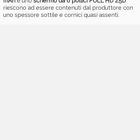
mAh
e uno
schermo da 6 pollici FULL HD 2.5D
riescono ad essere contenuti dal produttore con
uno spessore sottile e cornici quasi assenti.