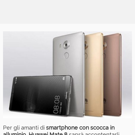
Per gli amanti di
smartphone con scocca in
alluminio
,
Huawei Mate 8
saprà accontentarli