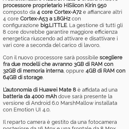
processore proprietario HiSiicon Kirin 950
composto da
4 core Cortex-A72
e affiancare altri
4 core
Cortex-A53 a 1.8GHz
con
configurazione
big.LITTLE
. La gestione di tutti gli
8 core dovrebbe garantire maggiore efficienza
energetica riuscendo ad attivare e disattivare i
vari core a seconda del carico di lavoro.
Con il nuovo processore sarà possibile
scegliere
fra due modelli che avranno 3GB di RAM con
32GB di memoria interna
, oppure
4GB di RAM con
64GB di storage
.
L’autonomia di Huawei Mate 8
è affidata ad una
batteria da 4000 mAh
dove sarà presente la
versione di Android 6.0 MarshMallow installata
con Emotion UI 4.0.
Il reparto camera è gestito da una fotocamera
posteriore da 16 Mpx e una frontale da 8 Mpx