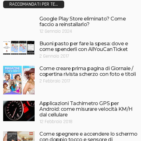
RACCOMANDATI PER TE...
Google Play Store eliminato? Come
faccio a reinstallarlo?
12 Gennaio 2024
Buoni pasto per fare la spesa: dove e
come spenderli con AllYouCanTicket
2 Gennaio 2017
Come creare prima pagina di Giornale /
copertina rivista scherzo con foto e titoli
2 Febbraio 2017
Applicazioni Tachimetro GPS per
Android: come misurare velocità KM/H
dal cellulare
12 Febbraio 2018
Come spegnere e accendere lo schermo
con doppio tocco e sensore di