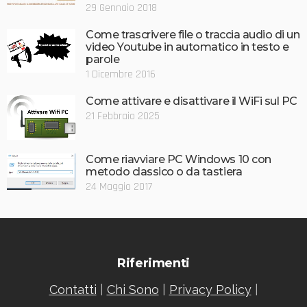
29 Gennaio 2018
Come trascrivere file o traccia audio di un
video Youtube in automatico in testo e
parole
1 Dicembre 2016
Come attivare e disattivare il WiFi sul PC
21 Febbraio 2025
Come riavviare PC Windows 10 con
metodo classico o da tastiera
24 Maggio 2017
Riferimenti
Contatti
|
Chi Sono
|
Privacy Policy
|