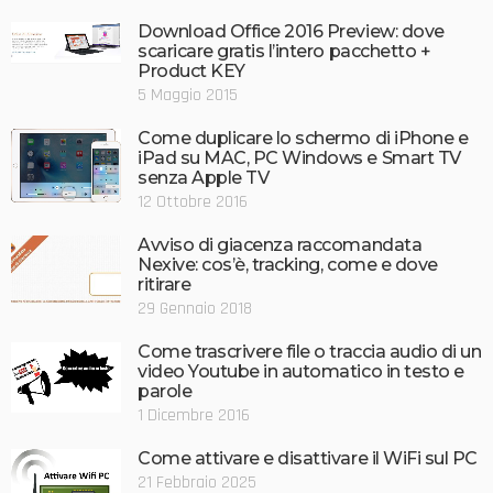
Download Office 2016 Preview: dove
scaricare gratis l’intero pacchetto +
Product KEY
5 Maggio 2015
Come duplicare lo schermo di iPhone e
iPad su MAC, PC Windows e Smart TV
senza Apple TV
12 Ottobre 2016
Avviso di giacenza raccomandata
Nexive: cos’è, tracking, come e dove
ritirare
29 Gennaio 2018
Come trascrivere file o traccia audio di un
video Youtube in automatico in testo e
parole
1 Dicembre 2016
Come attivare e disattivare il WiFi sul PC
21 Febbraio 2025