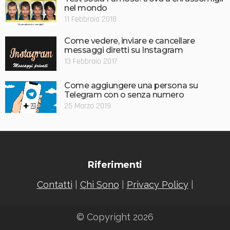
nel mondo
11 Febbraio 2018
Come vedere, inviare e cancellare
messaggi diretti su Instagram
13 Febbraio 2017
Come aggiungere una persona su
Telegram con o senza numero
25 Marzo 2019
Riferimenti
Contatti
|
Chi Sono
|
Privacy Policy
|
© Copyright 2026