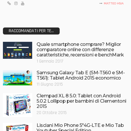
MATTEO HSIA
RACCOMANDATI PER TE...
Quale smartphone comprare? Miglior
comparatore online con differenze
caratteristiche, recensioni e benchMark
1 Gennaio 2017
Samsung Galaxy Tab E (SM-T560 e SM-
T561): Tablet Android 2015 economico
11 Giugno 2015
Clempad XL 8 5.0: Tablet con Android
5.0.2 Lollipop per bambini di Clementoni
2015
20 Ottobre 2015
Lisciani Mio Phone 5″4G-LTE e Mio Tab
Youtuber Special Edition