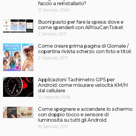
faccio a reinstallarlo?
12 Gennaio 2024
Buoni pasto per fare la spesa: dove e
come spenderli con AllYouCanTicket
2 Gennaio 2017
Come creare prima pagina di Giornale /
copertina rivista scherzo con foto e titoli
2 Febbraio 2017
Applicazioni Tachimetro GPS per
Android: come misurare velocità KM/H
dal cellulare
12 Febbraio 2018
Come spegnere e accendere lo schermo
con doppio tocco e sensore di
luminosità su tutti gli Android
15 Gennaio 2017