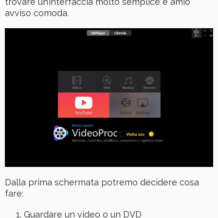
trovare un’interfaccia molto semplice e amio
avviso comoda.
Dalla prima schermata potremo decidere cosa
fare:
Guardare un video o un DVD