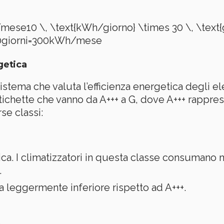
se10 \, \text{kWh/giorno} \times 30 \, \text{gi
0
giorni
=
300
kWh/mese
getica
sistema che valuta l’efficienza energetica degli e
etichette che vanno da A+++ a G, dove A+++ rappres
se classi:
ica. I climatizzatori in questa classe consumano 
.
ma leggermente inferiore rispetto ad A+++.
.