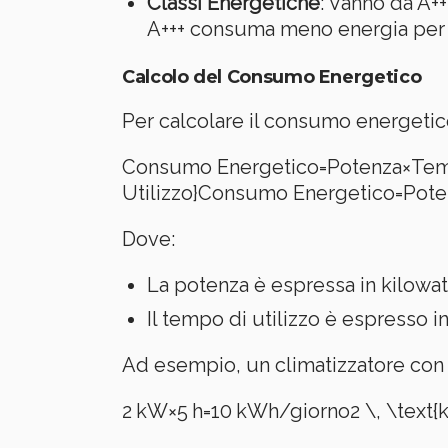
Classi Energetiche
: Vanno da A++
A+++ consuma meno energia per ot
Calcolo del Consumo Energetico
Per calcolare il consumo energetico
Consumo Energetico=Potenza×Tempo
Utilizzo}
Consumo Energetico
=
Pote
Dove:
La potenza è espressa in kilowat
Il tempo di utilizzo è espresso in 
Ad esempio, un climatizzatore con 
2 kW×5 h=10 kWh/giorno2 \, \text{kW