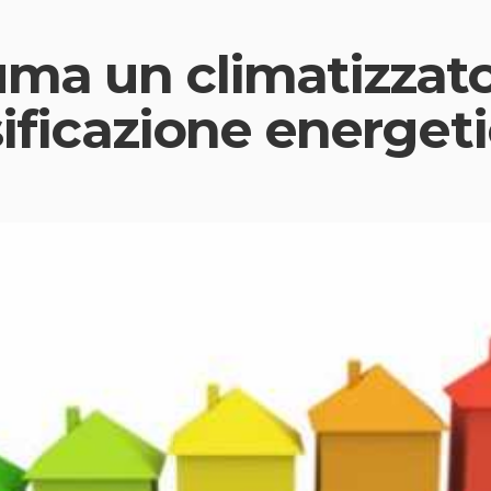
ma un climatizzato
sificazione energet