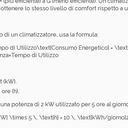
+ (più efficiente) a G (meno efficiente). Un clima
tenere lo stesso livello di comfort rispetto a u
 di un climatizzatore, usa la formula:
 di Utilizzo\text{Consumo Energetico} = \text
nza
×
Tempo di Utilizzo
t (kW).
ore (h).
una potenza di 2 kW utilizzato per 5 ore al gior
} \times 5 \, \text{h} = 10 \, \text{kWh/giorno}