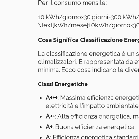
Per il consumo mensile:
10 kWh/giorno×30 giorni=300 kWh/me
\text{kWh/mese}
10
kWh/giorno
×
3
Cosa Significa Classificazione Ener
La classificazione energetica è un 
climatizzatori. È rappresentata da 
minima. Ecco cosa indicano le diver
Classi Energetiche
A+++
: Massima efficienza energet
elettricità e l’impatto ambientale
A++
: Alta efficienza energetica, 
A+
: Buona efficienza energetica.
A
: Efficienza energetica standard