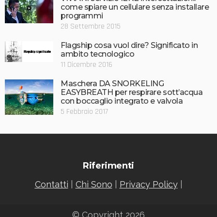
come spiare un cellulare senza installare
programmi
28 Settembre 2015
Flagship cosa vuol dire? Significato in
ambito tecnologico
11 Dicembre 2016
Maschera DA SNORKELING
EASYBREATH per respirare sott’acqua
con boccaglio integrato e valvola
5 Febbraio 2017
Riferimenti
Contatti
|
Chi Sono
|
Privacy Policy
|
© Copyright 2026