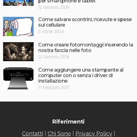
per smartphone e tablet
12 Gennaio 2019
Come salvare scontrini, ricevute e spese
sul cellulare
5 Aprile 2024
Come creare fotomontaggi inserendo la
nostra faccia nelle foto
31 Gennaio 2018
Come aggiungere una stampante al
computer con o senza i driver di
installazione
17 Febbraio 2017
Riferimenti
Contatti
|
Chi Sono
|
Privacy Policy
|