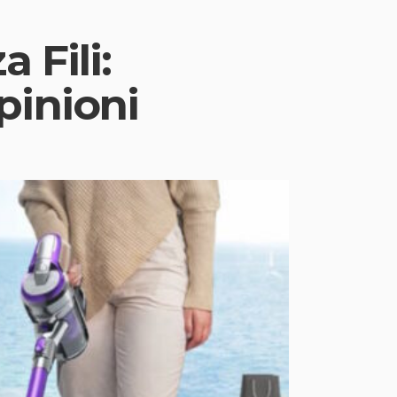
 Fili:
pinioni