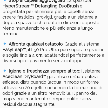
Stop ai capelli aggrovigliati
: La spazzola
HyperStream™ Detangling DuoBrush
è
progettata per eliminare peli e capelli senza
creare fastidiosi grovigli, grazie a un sistema a
doppia spazzola che ruota in direzioni opposte.
Meno manutenzione e più efficienza a lungo
termine.
Affronta qualsiasi ostacolo
: Grazie al sistema
EasyLeap™
, il L50 Pro Ultra può superare gradini
e soglie fino a
4 cm
, adattandosi perfettamente a
diversi tipi di pavimento senza intoppi.
Igiene e freschezza sempre al top
: Il sistema
AceClean DryBoard™
garantisce un’autopulizia
efficace, distribuendo l’acqua in modo uniforme
attraverso 20 ugelli e riducendo la formazione di
odori grazie a un filtro removibile. Il panno del
mop viene mantenuto sempre pulito, senza
residui d’acqua stagnante.