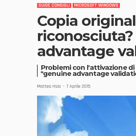
GUIDE CONSIGLI
MICROSOFT WINDOWS
Copia origina
riconosciuta
advantage va
Problemi con l'attivazione d
"genuine advantage validati
Matteo Hsia
7 Aprile 2015