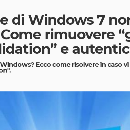
le di Windows 7 no
? Come rimuovere “
lidation” e autent
i Windows? Ecco come risolvere in caso v
on".