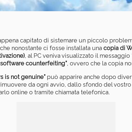
è appena capitato di sistemare un piccolo probl
che nonostante ci fosse installata una
copia di W
tivazione)
, al PC veniva visualizzato il messaggio
 software counterfeiting”
, ovvero che la copia no
 is not genuine”
può apparire anche dopo diver
imuovere da ogni avvio, dallo sfondo del vostro
arlo online o tramite chiamata telefonica.