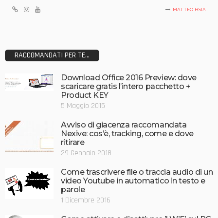
MATTEO HSIA
RACCOMANDATI PER TE...
Download Office 2016 Preview: dove
scaricare gratis l’intero pacchetto +
Product KEY
5 Maggio 2015
Avviso di giacenza raccomandata
Nexive: cos’è, tracking, come e dove
ritirare
29 Gennaio 2018
Come trascrivere file o traccia audio di un
video Youtube in automatico in testo e
parole
1 Dicembre 2016