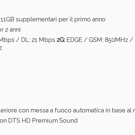
11GB supplementari per il primo anno
r 2 anni
 Mbps / DL: 21 Mbps
2G:
EDGE / GSM: 850MHz / 
z
riore con messa a fuoco automatica in base al 
le con DTS HD Premium Sound