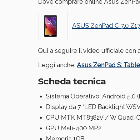
Dove comprare online Asus ZenPad C
ASUS ZenPad C 7.0 Z17
Qui a seguire il video ufficiale con
Leggi anche:
Asus ZenPad S: Table
Scheda tecnica
Sistema Operativo:
Android 5.0 (
Display da
7 “LED Backlight WSV
CPU
MTK MT8382V / W Quad-C
GPU
Mali-400 MP2
Memoria
1GB