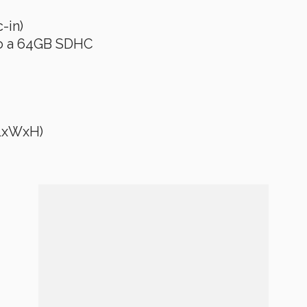
-in)
ino a 64GB SDHC
(LxWxH)