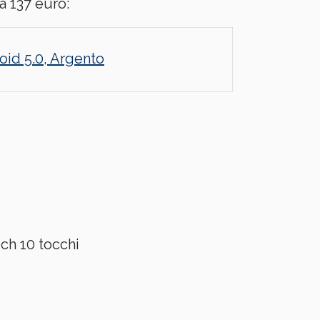
a 137 euro:
id 5.0, Argento
ch 10 tocchi